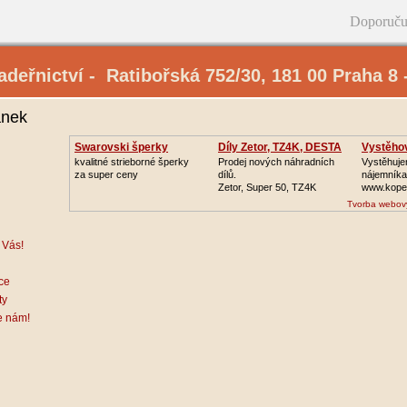
Doporuču
deřnictví - Ratibořská 752/30‚ 181 00 Praha 8 
ánek
Swarovski šperky
Díly Zetor, TZ4K, DESTA
Vystěhov
kvalitné strieborné šperky
Prodej nových náhradních
Vystěhuje
za super ceny
dílů.
nájemníka
Zetor, Super 50, TZ4K
www.kope
Tvorba webov
 Vás!
ce
ty
e nám!