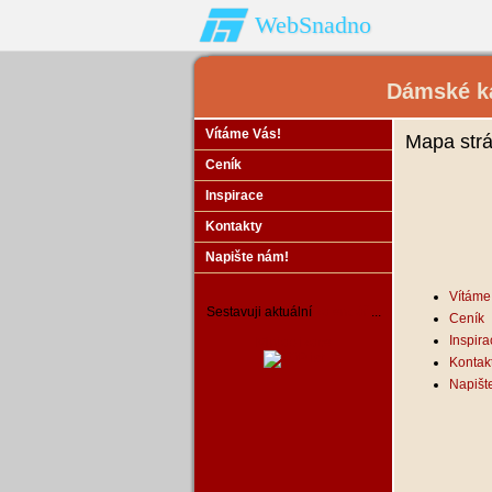
WebSnadno
Dámské ka
Vítáme Vás!
Mapa str
Ceník
Inspirace
Kontakty
Napište nám!
Vítáme
Sestavuji aktuální
kalendář
...
Ceník
Inspira
Miniaplikace
Kontak
Napišt