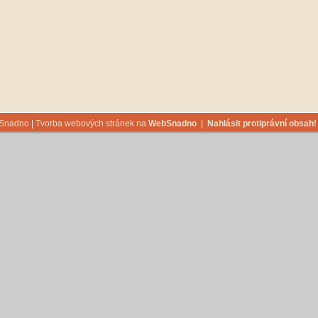
bSnadno
|
Tvorba webových stránek na
WebSnadno
|
Nahlásit protiprávní obsah!