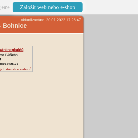
Založit web nebo e-shop
jeme
aktualizováno: 30.01.2023 17:26:47
- Bohnice
ání neplatičů
me i Vašeho
!
mezavas.cz
ých stránek a e-shopů