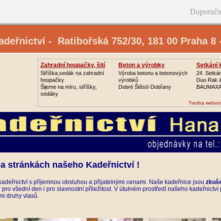
Doporuču
deřnictví - Ratibořská 752/30‚ 181 00 Praha 8 
Zahradní houpačky, šití
Beton a výrobky
Setkání 
Stříška,sedák na zahradní
Výroba betonu a betonových
24. Setkán
houpačky
výrobků
Duo Rak 
Šijeme na míru, stříšky,
Dobré Štěstí-Dobřany
BAUMAXA
sedáky
Tvorba webov
na stránkách našeho Kadeřnictví !
adeřnictví s příjemnou obsluhou a přijatelnými cenami. Naše kadeřnice jsou
zkuš
y
pro všední den i pro slavnostní příležitost. V útulném prostředí našeho kadeřnict
mi druhy vlasů.