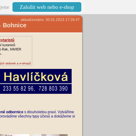
Založit web nebo e-shop
jeme
aktualizováno: 30.01.2023 17:26:47
- Bohnice
kytaristů
í kytaristů
& Rak, XAVIER
..
ých stránek a e-shopů
ené odbornice
s dlouholetou praxí. Vyt
váříme
ví provádíme všechny typy účesů a dokážeme si