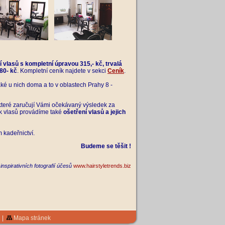
í vlasů s kompletní úpravou 315,- kč, trvalá
580- kč
. Kompletní ceník najdete v sekci
Ceník
.
ké u nich doma a to v oblastech Prahy 8 -
 které zaručují Vámi očekávaný výsledek za
ek vlasů provádíme také
ošetření vlasů a jejich
 kadeřnictví.
Budeme se těšit !
 inspirativních fotografií účesů
www.hairstyletrends.biz
|
Mapa stránek