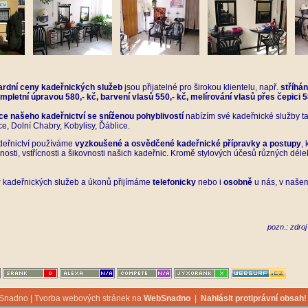
ardní ceny kadeřnických služeb
jsou přijatelné pro širokou klientelu, např.
stříhán
mpletní úpravou 580,- kč, barvení vlasů 550,- kč, melírování vlasů přes čepici 
ce našeho kadeřnictví se sníženou pohyblivostí
nabízím své kadeřnické služby ta
e, Dolní Chabry, Kobylisy, Ďáblice.
eřnictví používáme
vyzkoušené a osvědčené kadeřnické přípravky a postupy
,
nosti, vstřícnosti a šikovnosti našich kadeřnic. Kromě stylových účesů různých dél
y
kadeřnických služeb a úkonů přijímáme
telefonicky
nebo i
osobně
u nás, v našem
pozn.: zdroj
bSnadno
|
Tvorba webových stránek na
WebSnadno
|
Nahlásit protiprávní obsah!