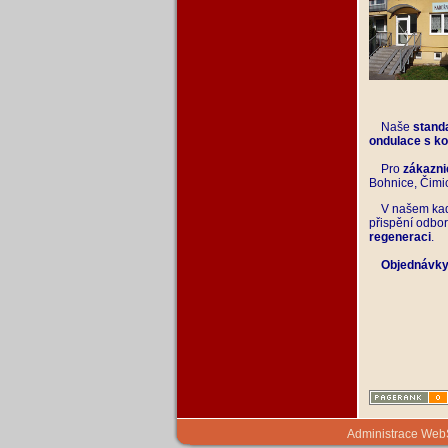
Naše
stand
ondulace
s ko
Pro
zákazni
Bohnice, Čimic
V našem kad
přispění odbor
regeneraci
.
Objednávk
Administrace We