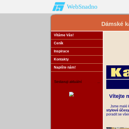
WebSnadno
Dámské ka
Vítáme Vás!
Ceník
Inspirace
Kontakty
Napište nám!
Sestavuji aktuální
kalendář
...
Miniaplikace
Vítejte 
Jsme malé
k
stylové účes
poradit se vše